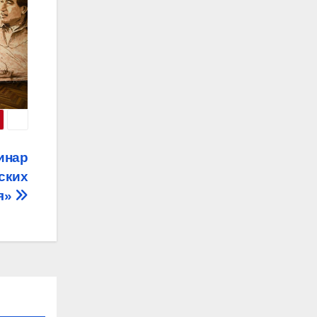
инар
ских
я»