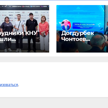
рудники КНУ
Догдурбек
шли
Чонтоев
жировку в
принимает
верситете
участие в III
ён
Форуме ректор
спублика
высших учебн
ея)
заведений
Кыргызстана и
Узбекистана
изоваться
.