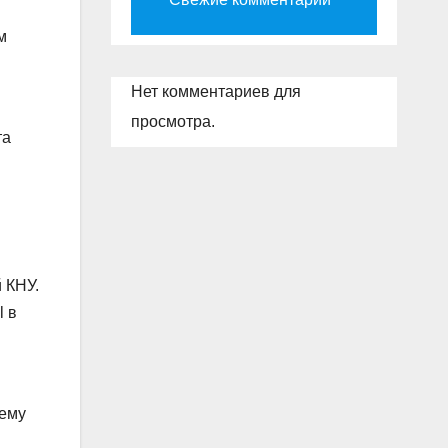
м
Нет комментариев для
просмотра.
та
 КНУ.
l в
сему