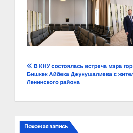
Навигация
В КНУ состоялась встреча мэра го
Бишкек Айбека Джунушалиева с жите
по
Ленинского района
записям
Похожая запись