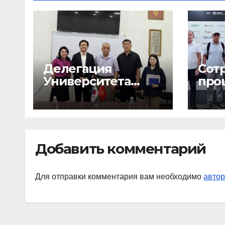
Делегация
Сот
Университета
про
Кемен
ста
(Республика
Уни
Корея) посетила
Кем
Кыргызский
(Ре
национальный
Кор
Добавить комментарий
университет
Для отправки комментария вам необходимо
автор