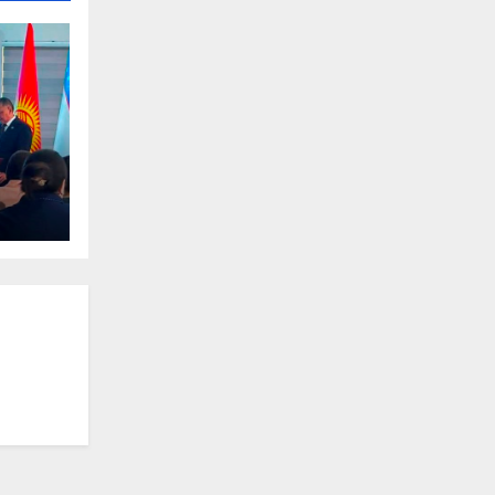
ов
ых