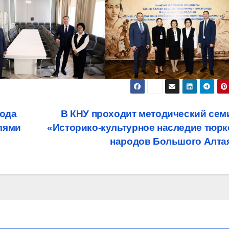
рода
В КНУ проходит методический сем
лями
«Историко-культурное наследие тюрк
народов Большого Алта