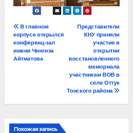
Навигация
В главном
Представители
корпусе открылся
КНУ приняли
по
конференц-зал
участие в
записям
имени Чингиза
открытии
Айтматова
восстановленного
мемориала
участникам ВОВ в
селе Оттук
Тонского района
Похожая запись