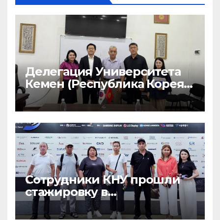
Делегация Университета
Кемен (Республика Корея)
посетила Кыргызский
национальный
университет
Сотрудники КНУ прошли
стажировку в
Университете Кемён
(Республика Корея)