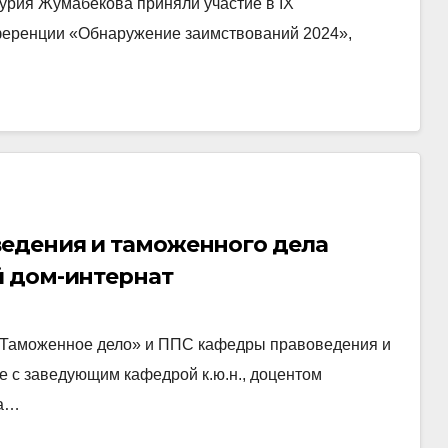
урия Жумабекова приняли участие в IX
ференции «Обнаружение заимствований 2024»,
едения и таможенного дела
й дом-интернат
и «Таможенное дело» и ППС кафедры правоведения и
е с заведующим кафедрой к.ю.н., доцентом
ка…