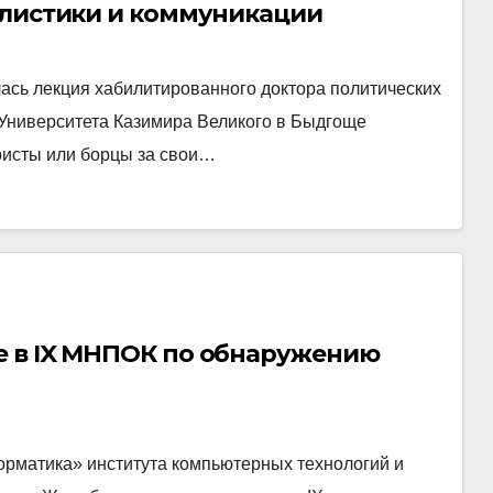
алистики и коммуникации
лась лекция хабилитированного доктора политических
 Университета Казимира Великого в Быдгоще
ристы или борцы за свои…
е в IX МНПОК по обнаружению
орматика» института компьютерных технологий и