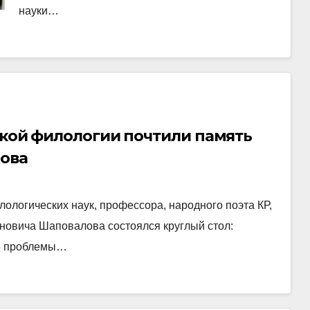
науки…
ской филологии почтили память
лова
лологических наук, профессора, народного поэта КР,
новича Шаповалова состоялся круглый стол:
ые проблемы…