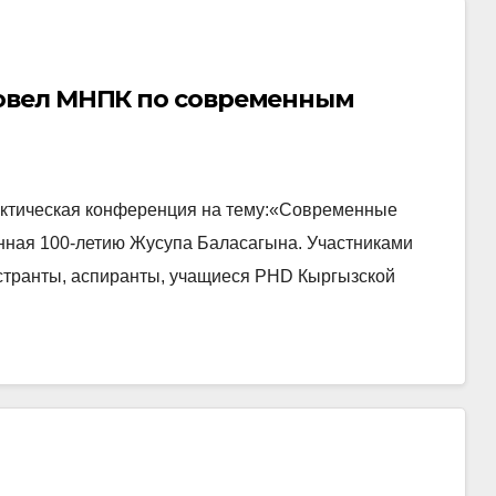
овел МНПК по современным
актическая конференция на тему:«Современные
нная 100-летию Жусупа Баласагына. Участниками
странты, аспиранты, учащиеся PHD Кыргызской