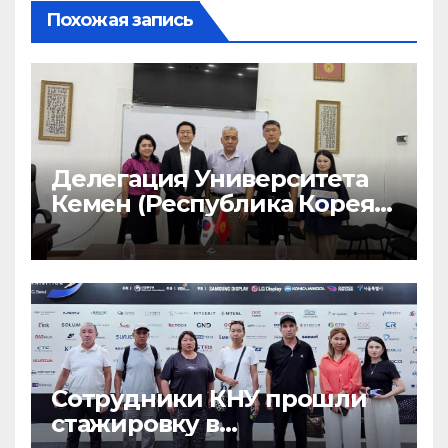
Похожая запись
Делегация Университета
Кемен (Республика Корея)
посетила Кыргызский
национальный
университет
Сотрудники КНУ прошли
стажировку в