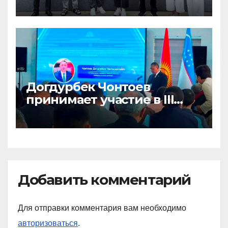
Университете Кемён
(Республика Корея)
Догдурбек Чонтоев
принимает участие в III
Форуме ректоров высших
учебных заведений
Кыргызстана и
Узбекистана
Добавить комментарий
Для отправки комментария вам необходимо
авторизоваться
.