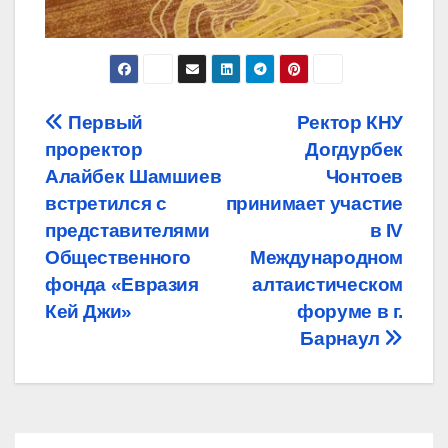
Навигация
Первый
Ректор КНУ
проректор
Догдурбек
по
Алайбек Шамшиев
Чонтоев
записям
встретился с
принимает участие
представителями
в IV
Общественного
Международном
фонда «Евразия
алтаистическом
Кей Джи»
форуме в г.
Барнаул