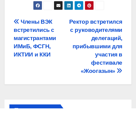
Навигация
Члены ВЭК
Ректор встретился
встретились с
с руководителями
по
магистрантами
делегаций,
записям
ИМиБ, ФСГН,
прибывшими для
ИКТИИ и ККИ
участия в
фестивале
«Жоогазын»
Похожая запись