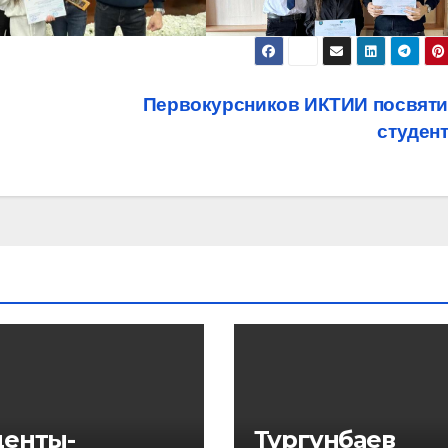
Первокурсников ИКТИИ посвяти
студен
денты-
Тургунбаев