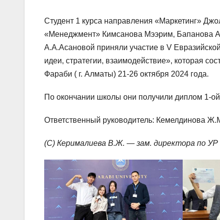
Студент 1 курса направления «Маркетинг» Джо
«Менеджмент» Кимсанова Мээрим, Бапанова Ал
А.А.Асановой приняли участие в V Евразийско
идеи, стратегии, взаимодействие», которая со
Фараби ( г. Алматы) 21-26 октября 2024 года.
По окончании школы они получили диплом 1-ой
Ответственный руководитель: Кемелдинова Ж.М.
(С) Керималиева В.Ж. — зам. директора по УР