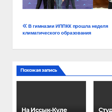
Навигация
В гимназии ИППКК прошла неделя
климатического образования
по
записям
Похожая запись
На Иссык-Куле
Сту