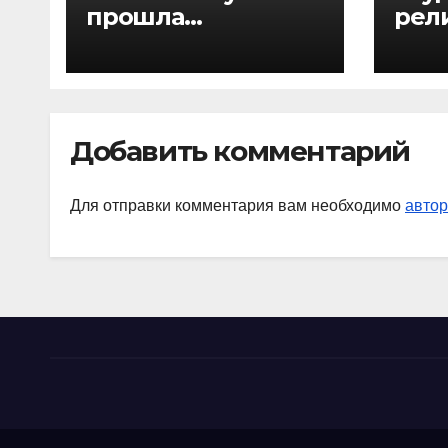
прошла
рел
Международная
Инс
летняя
соц
философская
гум
школа
наук
Ста
Добавить комментарий
учас
Меж
Для отправки комментария вам необходимо
автор
лет