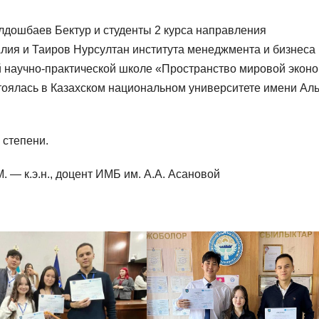
лдошбаев Бектур и студенты 2 курса направления
ия и Таиров Нурсултан института менеджмента и бизнеса 
й научно-практической школе «Пространство мировой эконо
стоялась в Казахском национальном университете имени Аль
 степени.
 — к.э.н., доцент ИМБ им. А.А. Асановой