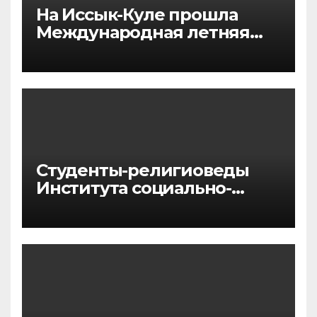
На Иссык-Куле прошла
Международная летняя
философская школа
Студенты-религиоведы
Института социально-
гуманитарных наук
прибыли в г. Стамбул для
участия в Международной
летней школе