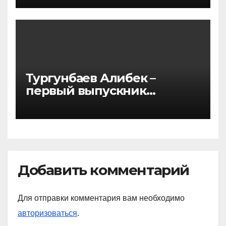
прибыли в г. Стамбул для
участия в Международной
летней школе
Тургунбаев Алибек –
первый выпускник
программы двойного
диплома по направлению
«Государственное и
муниципальное
управление»
Добавить комментарий
Для отправки комментария вам необходимо
авторизоваться
.