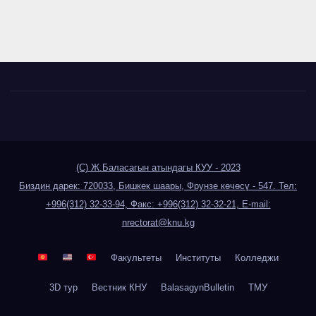
(С) Ж.Баласагын атындагы КУУ - 2023
Биздин дарек: 720033, Бишкек шаары, Фрунзе көчөсү - 547. Тел:
+996(312) 32-33-94, Факс: +996(312) 32-32-21, E-mail:
nrectorat@knu.kg
Факультеты
Институты
Колледжи
3D тур
Вестник КНУ
BalasagynBulletin
ТМУ