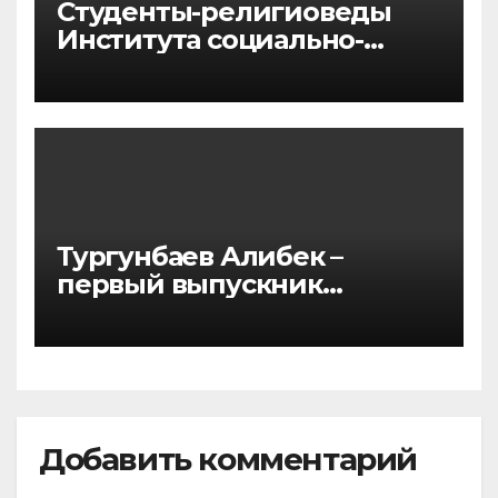
Студенты-религиоведы
Института социально-
гуманитарных наук
прибыли в г. Стамбул для
участия в Международной
летней школе
Тургунбаев Алибек –
первый выпускник
программы двойного
диплома по направлению
«Государственное и
муниципальное
управление»
Добавить комментарий