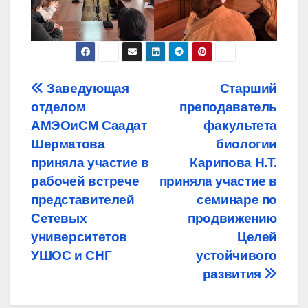
Навигация
Заведующая
Старший
отделом
преподаватель
по
АМЭОиСМ Саадат
факультета
записям
Шерматова
биологии
приняла участие в
Карипова Н.Т.
рабочей встрече
приняла участие в
представителей
семинаре по
Сетевых
продвижению
университетов
Целей
УШОС и СНГ
устойчивого
развития