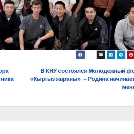
ора
В КНУ состоялся Молодежный ф
тника
«Кыргыз жараны» – Родина начинает
мен