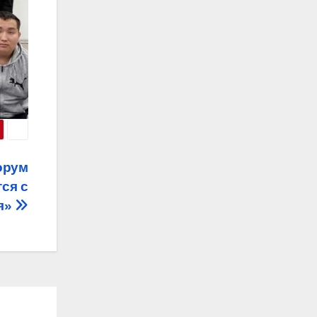
орум
ся с
я»