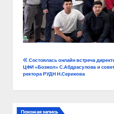
Навигация
Состоялась онлайн встреча директ
ЦФИ «Бозжол» С.Абдрасулова и сове
по
ректора РУДН Н.Серикова
записям
Похожая запись