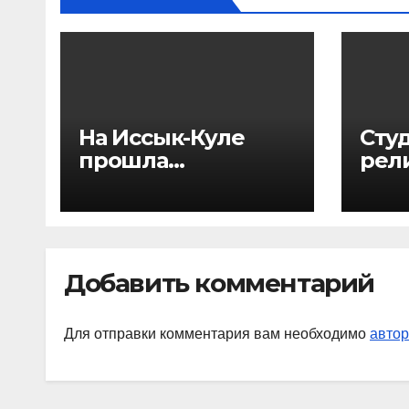
На Иссык-Куле
Сту
прошла
рел
Международная
Инс
летняя
соц
философская
гум
школа
наук
Ста
Добавить комментарий
учас
Меж
Для отправки комментария вам необходимо
автор
лет