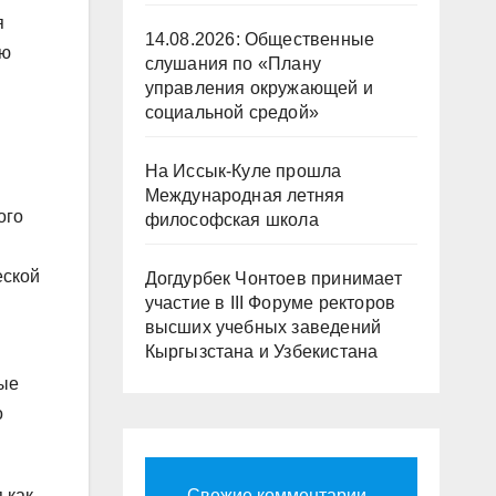
я
14.08.2026: Общественные
ую
слушания по «Плану
управления окружающей и
социальной средой»
На Иссык-Куле прошла
Международная летняя
ого
философская школа
еской
Догдурбек Чонтоев принимает
участие в III Форуме ректоров
высших учебных заведений
Кыргызстана и Узбекистана
ные
о
Свежие комментарии
 как