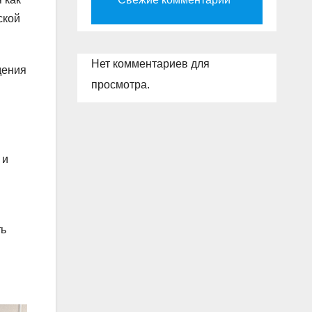
ской
Нет комментариев для
дения
просмотра.
 и
ть