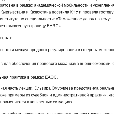
ратовна в рамках академической мобильности и укреплени
Кыргызстана и Казахстана посетила КНУ и провела гостев
 института по специальности: «Таможенное дело» на тему:
рез таможенную границу ЕАЭС».
х, как:
льного и международного регулирования в сфере таможенн
ов для обеспечения правового механизма внешнеэкономич
ная практика в рамках ЕАЭС.
ская часть лекции. Эльвира Омурчиева представила реаль
кже примеры из судебной и административной практики, чт
 применяются в конкретных ситуациях.
ному обсуждению: студенты задавали вопросы, касающиеся