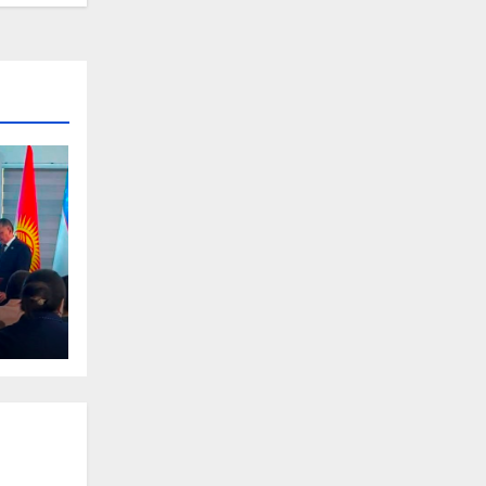
ов
ых