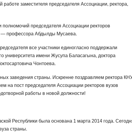
й работе заместителя председателя Ассоциации, ректора,
и полномочий председателя Ассоциации ректоров
и — профессора Абдылды Мусаева.
председателя все участники единогласно поддержали
го университета имени Жусупа Баласагына, доктора
Токтосартовича Чонтоева.
бных заведения страны. Искренне поздравляем ректора КН
ием на пост председателя Ассоциации ректоров вузов
одотворной работы в новой должности!
кой Республики была основана 1 марта 2014 года. Сегодн
вуза страны.