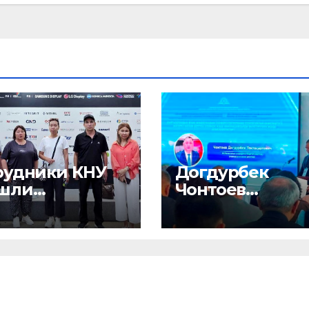
рудники КНУ
Догдурбек
шли
Чонтоев
жировку в
принимает
верситете
участие в III
ён
Форуме ректор
спублика
высших учебн
ея)
заведений
Кыргызстана и