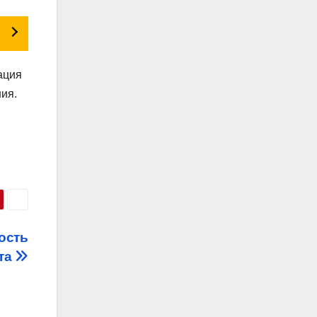
ация
ия.
ость
та