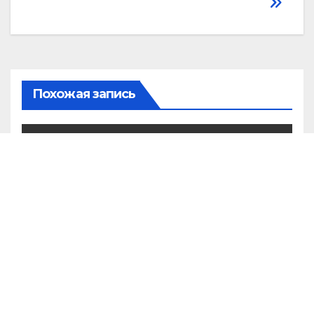
Похожая запись
На Иссык-Куле прошла
Международная летняя
философская школа